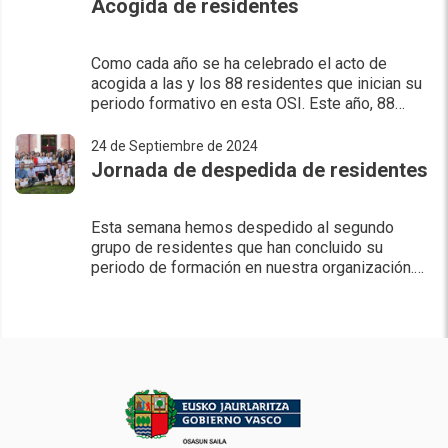
Acogida de residentes
Como cada año se ha celebrado el acto de
acogida a las y los 88 residentes que inician su
periodo formativo en esta OSI. Este año, 88
residentes de las 39 especialidades
acreditadas que dispone la or
24 de Septiembre de 2024
Jornada de despedida de residentes
Esta semana hemos despedido al segundo
grupo de residentes que han concluido su
periodo de formación en nuestra organización.
La OSI ha realizado el acto de despedida a las y
los 47 residentes que