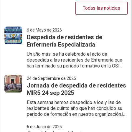
Todas las noticias
6 de Mayo de 2026
Despedida de residentes de
Enfermería Especializada
Un año más, se ha celebrado el acto de
despedida a las residentes de Enfermería que
han terminado su periodo formativo en la OSI
Bilbao-Basurto.Este año han finalizado su
residencia, en una de las 5 e
24 de Septiembre de 2025
Jornada de despedida de residentes
MIR5 24 sep 2025
Esta semana hemos despedido a los y las de
residentes de quinto año que han concluido su
periodo de formación en nuestra organización.La
OSI ha celebrado el acto de despedida a los y
las 14 residentes
6 de Junio de 2025