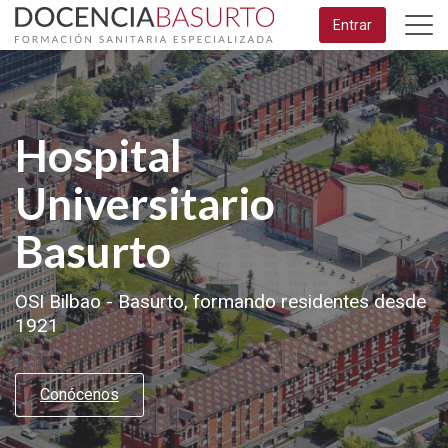
Saltar
Entrar
al
Docencia
contenido
principal
Basurto
Hospital
Universitario
Basurto
OSI Bilbao - Basurto, formando residentes desde
1921
Conócenos