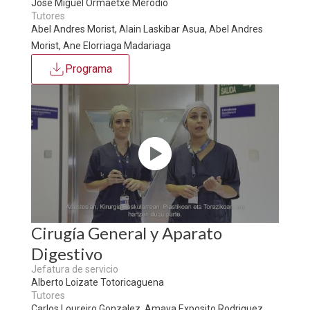
Jose Miguel Ormaetxe Merodio
Tutores
Abel Andres Morist, Alain Laskibar Asua, Abel Andres
Morist, Ane Elorriaga Madariaga
Programa
Cirugía General y Aparato
Digestivo
Jefatura de servicio
Alberto Loizate Totoricaguena
Tutores
Carlos Loureiro Gonzalez, Amaya Exposito Rodriguez,