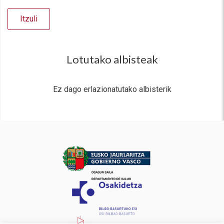
Itzuli
Lotutako albisteak
Ez dago erlazionatutako albisterik