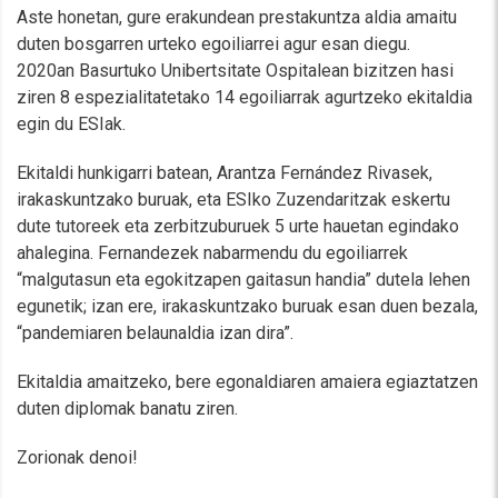
Aste honetan, gure erakundean prestakuntza aldia amaitu
duten bosgarren urteko egoiliarrei agur esan diegu.
2020an Basurtuko Unibertsitate Ospitalean bizitzen hasi
ziren 8 espezialitatetako 14 egoiliarrak agurtzeko ekitaldia
egin du ESIak.
Ekitaldi hunkigarri batean, Arantza Fernández Rivasek,
irakaskuntzako buruak, eta ESIko Zuzendaritzak eskertu
dute tutoreek eta zerbitzuburuek 5 urte hauetan egindako
ahalegina. Fernandezek nabarmendu du egoiliarrek
“malgutasun eta egokitzapen gaitasun handia” dutela lehen
egunetik; izan ere, irakaskuntzako buruak esan duen bezala,
“pandemiaren belaunaldia izan dira”.
Ekitaldia amaitzeko, bere egonaldiaren amaiera egiaztatzen
duten diplomak banatu ziren.
Zorionak denoi!