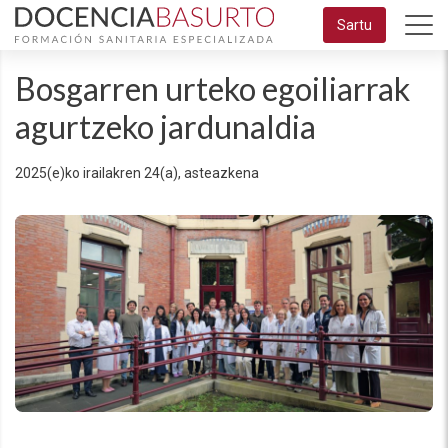
Eduki
Sartu
nagusira
joan
Bosgarren urteko egoiliarrak
agurtzeko jardunaldia
2025(e)ko irailakren 24(a), asteazkena