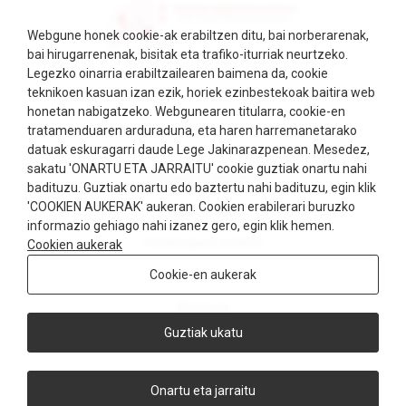
Webgune honek cookie-ak erabiltzen ditu, bai norberarenak,
bai hirugarrenenak, bisitak eta trafiko-iturriak neurtzeko.
Legezko oinarria erabiltzailearen baimena da, cookie
teknikoen kasuan izan ezik, horiek ezinbestekoak baitira web
honetan nabigatzeko. Webgunearen titularra, cookie-en
tratamenduaren arduraduna, eta haren harremanetarako
datuak eskuragarri daude Lege Jakinarazpenean. Mesedez,
sakatu 'ONARTU ETA JARRAITU' cookie guztiak onartu nahi
Ziurtagiri kudeaketa
badituzu. Guztiak onartu edo baztertu nahi badituzu, egin klik
'COOKIEN AUKERAK' aukeran. Cookien erabilerari buruzko
Lege-oharra
informazio gehiago nahi izanez gero, egin klik hemen.
Pribatutasun-politika
Cookien aukerak
Cookie-en aukerak
Cookiak
Albisteak
Guztiak ukatu
Kontaktua
© 2026
Docencia Basurto
| By
Wetak
Onartu eta jarraitu