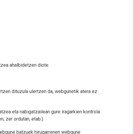
tzea ahalbidetzen diote.
rtzen dituzula ulertzen da, webgunetik atera ez
tzea eta nabigatzailean gure iragarkien kontrola
, zer ordutan, etab.).
 webgune batzuek hirugarrenen webgune