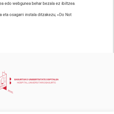
tea edo webgunea behar bezala ez ibiltzea.
 eta osagarri instala ditzakezu; «Do Not