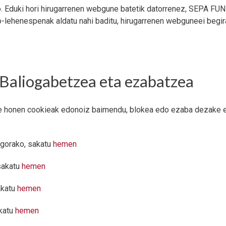
ko. Eduki hori hirugarrenen webgune batetik datorrenez, SEPA F
io-lehenespenak aldatu nahi baditu, hirugarrenen webguneei begi
 Baliogabetzea eta ezabatzea
ne honen cookieak edonoiz baimendu, blokea edo ezaba dezake er
agorako, sakatu
hemen
sakatu
hemen
akatu
hemen
akatu
hemen