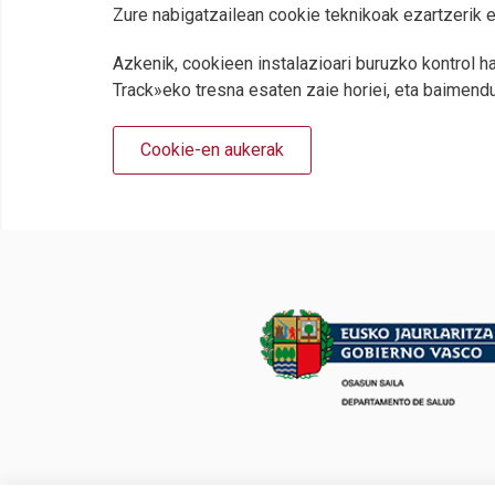
Zure nabigatzailean cookie teknikoak ezartzerik 
Azkenik, cookieen instalazioari buruzko kontrol h
Track»eko tresna esaten zaie horiei, eta baimend
Cookie-en aukerak