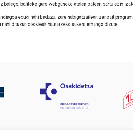
ez balego, baliteke gure webguneko atalen batean sartu ezin iza
andiagoa eduki nahi baduzu, zure nabigatzailean zenbait programa
u nahi dituzun cookieak hautatzeko aukera emango dizute.