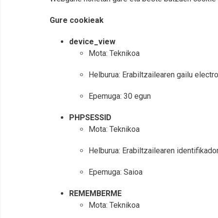
Gure cookieak
device_view
Mota: Teknikoa
Helburua: Erabiltzailearen gailu elec
Epemuga: 30 egun
PHPSESSID
Mota: Teknikoa
Helburua: Erabiltzailearen identifikad
Epemuga: Saioa
REMEMBERME
Mota: Teknikoa