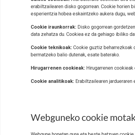
erabiltzailearen disko gogorrean. Cookie horien b
esperientzia hobea eskaintzeko aukera dugu, web
Cookie iraunkorrak:
Disko gogorrean gordetzen d
data zehatza du. Cookiea ez da gehiago ibiliko data
Cookie teknikoak:
Cookie guztiz beharrezkoak d
bermatzeko balio dutenak, esate baterako.
Hirugarrenen cookieak:
Hirugarrenen cookieak d
Cookie analitikoak:
Erabiltzailearen jardueraren 
Webguneko cookie mota
Webgune honetan gure eta beste batzuen cookie h