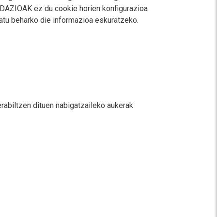
UNDAZIOAK ez du cookie horien konfigurazioa
ratu beharko die informazioa eskuratzeko.
abiltzen dituen nabigatzaileko aukerak