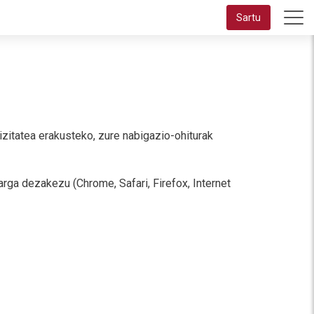
Sartu
zitatea erakusteko, zure nabigazio-ohiturak
ga dezakezu (Chrome, Safari, Firefox, Internet