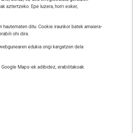
k aztertzeko. Epe luzera, horri esker,
n hautematen ditu. Cookie iraunkor batek amaiera-
abili ohi dira.
 webgunearen edukia ongi kargatzen dela
, Google Maps-ek adibidez, erabilitakoak.