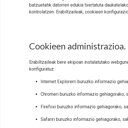
batzuetatik datorren edukia txertatuta daukatela
kontrolatzen. Erabiltzaileak, cookieen konfiguraz
Cookieen administrazioa.
Erabiltzaileak bere ekipoan instalatutako webgu
konfiguratuz:
Internet Explorerri buruzko informazio gehi
Chromeri buruzko informazio gehiagorako, 
Firefoxi buruzko informazio gehiagorako, s
Safariri buruzko informazio gehiagorako, s