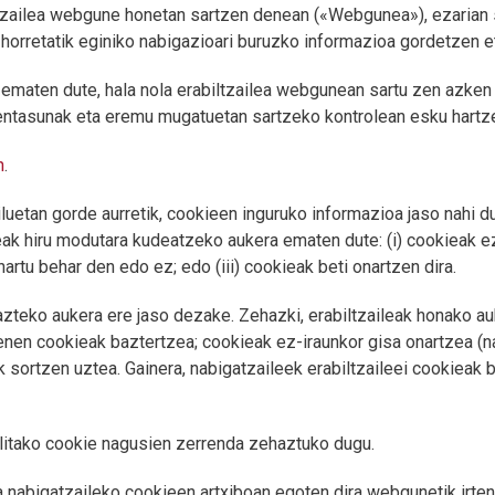
abiltzailea webgune honetan sartzen denean («Webgunea»), ezarian
 horretatik eginiko nabigazioari buruzko informazioa gordetzen e
ematen dute, hala nola erabiltzailea webgunean sartu zen azken a
ehentasunak eta eremu mugatuetan sartzeko kontrolean esku hart
n
.
luetan gorde aurretik, cookieen inguruko informazioa jaso nahi du
k hiru modutara kudeatzeko aukera ematen dute: (i) cookieak ez d
nartu behar den edo ez; edo (iii) cookieak beti onartzen dira.
azteko aukera ere jaso dezake. Zehazki, erabiltzaileak honako au
rrenen cookieak baztertzea; cookieak ez-iraunkor gisa onartzea (
ak sortzen uztea. Gainera, nabigatzaileek erabiltzaileei cookiea
litako cookie nagusien zerrenda zehaztuko dugu.
 nabigatzaileko cookieen artxiboan egoten dira webgunetik irten a