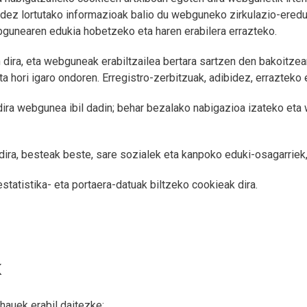
idez lortutako informazioak balio du webguneko zirkulazio-eredua
gunearen edukia hobetzeko eta haren erabilera errazteko.
ira, eta webguneak erabiltzailea bertara sartzen den bakoitzea
 hori igaro ondoren. Erregistro-zerbitzuak, adibidez, errazteko er
ira webgunea ibil dadin; behar bezalako nabigazioa izateko eta
ira, besteak beste, sare sozialek eta kanpoko eduki-osagarriek
estatistika- eta portaera-datuak biltzeko cookieak dira.
k
auek erabil daitezke: