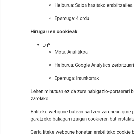
Helburua: Saioa hasitako erabiltzailea
Epemuga: 4 ordu
Hirugarren cookieak
_g*
Mota: Analitikoa
Helburua: Google Analytics zerbitzuar
Epemuga: Iraunkorrak
Lehen minutuan ez da zure nabigazio-portaerari bu
zarelako.
Baliteke webgune batean sartzen zarenean gure pro
garatzeko baliagarri zaigun cookieren bat instalatz
Gerta liteke webgune honetan erabilitako cooki