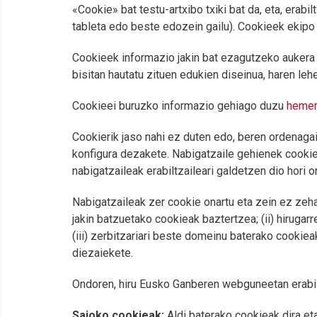
«Cookie» bat testu-artxibo txiki bat da, eta, er
tableta edo beste edozein gailu). Cookieek ekipo
Cookieek informazio jakin bat ezagutzeko aukera 
bisitan hautatu zituen edukien diseinua, haren l
Cookieei buruzko informazio gehiago duzu
heme
Cookierik jaso nahi ez duten edo, beren ordenagai
konfigura dezakete. Nabigatzaile gehienek cookiea
nabigatzaileak erabiltzaileari galdetzen dio hori o
Nabigatzaileak zer cookie onartu eta zein ez zeh
jakin batzuetako cookieak baztertzea; (ii) hiruga
(iii) zerbitzariari beste domeinu baterako cookie
diezaiekete.
Ondoren, hiru Eusko Ganberen webguneetan erabi
Saioko cookieak:
Aldi baterako cookieak dira eta