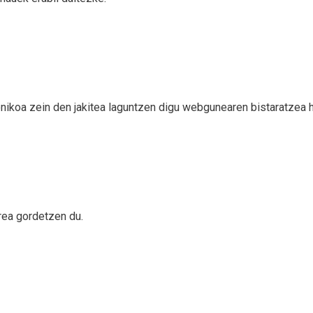
tronikoa zein den jakitea laguntzen digu webgunearen bistaratzea
orea gordetzen du.