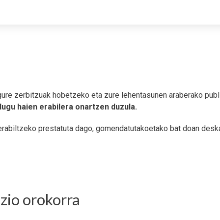
 gure zerbitzuak hobetzeko eta zure lehentasunen araberako publi
dugu haien erabilera onartzen duzula.
rabiltzeko prestatuta dago, gomendatutakoetako bat doan deskar
zio orokorra