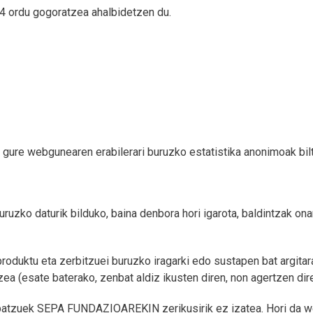
 4 ordu gogoratzea ahalbidetzen du.
i gure webgunearen erabilerari buruzko estatistika anonimoak bil
ruzko daturik bilduko, baina denbora hori igarota, baldintzak ona
duktu eta zerbitzuei buruzko iragarki edo sustapen bat argitara
ea (esate baterako, zenbat aldiz ikusten diren, non agertzen diren
e batzuek SEPA FUNDAZIOAREKIN zerikusirik ez izatea. Hori da