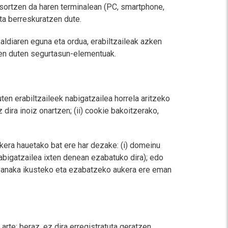
 sortzen da haren terminalean (PC, smartphone,
ta berreskuratzen dute.
ldiaren eguna eta ordua, erabiltzaileak azken
zen duten segurtasun-elementuak.
ten erabiltzaileek nabigatzailea horrela aritzeko
ira inoiz onartzen; (ii) cookie bakoitzerako,
kera hauetako bat ere har dezake: (i) domeinu
nabigatzailea ixten denean ezabatuko dira); edo
k banaka ikusteko eta ezabatzeko aukera ere eman
rte; beraz, ez dira erregistratuta geratzen