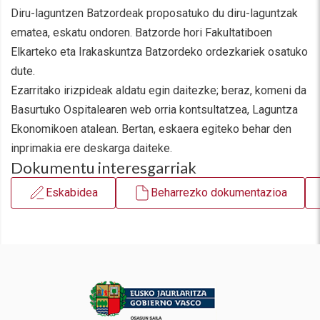
Diru-laguntzen Batzordeak proposatuko du diru-laguntzak
ematea, eskatu ondoren. Batzorde hori Fakultatiboen
Elkarteko eta Irakaskuntza Batzordeko ordezkariek osatuko
dute.
Ezarritako irizpideak aldatu egin daitezke; beraz, komeni da
Basurtuko Ospitalearen web orria kontsultatzea, Laguntza
Ekonomikoen atalean. Bertan, eskaera egiteko behar den
inprimakia ere deskarga daiteke.
Dokumentu interesgarriak
Eskabidea
Beharrezko dokumentazioa