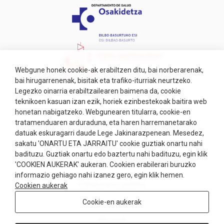
Webgune honek cookie-ak erabiltzen ditu, bai norberarenak,
bai hirugarrenenak, bisitak eta trafiko-iturriak neurtzeko.
Legezko oinarria erabiltzailearen baimena da, cookie
teknikoen kasuan izan ezik, horiek ezinbestekoak baitira web
honetan nabigatzeko. Webgunearen titularra, cookie-en
tratamenduaren arduraduna, eta haren harremanetarako
datuak eskuragarri daude Lege Jakinarazpenean. Mesedez,
sakatu 'ONARTU ETA JARRAITU' cookie guztiak onartu nahi
Ziurtagiri kudeaketa
badituzu. Guztiak onartu edo baztertu nahi badituzu, egin klik
'COOKIEN AUKERAK' aukeran. Cookien erabilerari buruzko
Lege-oharra
informazio gehiago nahi izanez gero, egin klik hemen.
Pribatutasun-politika
Cookien aukerak
Cookie-en aukerak
Cookiak
Albisteak